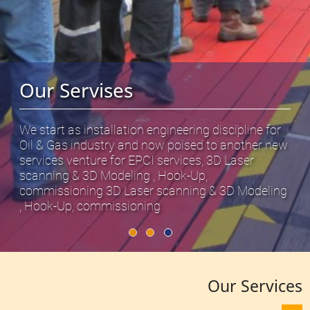
Tools & Equipment rent
ipline for
nother new
We start as installation engineering disc
Laser
Oil & Gas industry and now poised to a
services venture for EPCI services, 3D 
D Modeling
scanning & 3D Modeling , Hook-Up,
commissioning
Our Services